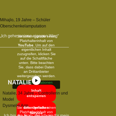
Mihajlo, 19 Jahre – Schüler
Oberschenkelamputation
„Ich gehe meinen eigenen Weg“
Sie sehen gerade einen
Platzhalterinhalt von
YouTube
. Um auf den
eigentlichen Inhalt
zuzugreifen, klicken Sie
auf die Schaltfläche
unten. Bitte beachten
Sie, dass dabei Daten
an Drittanbieter
weitergegeben werden.
NATALIE
Mehr Informationen
Inhalt
Natalie, 34 Jahre – Controllerin und
entsperren
Model
Dysmelie Arm
Erforderlichen
Sie sehen gerade einen
Platzhalterinhalt von
Service
„Ich bin die Frau, die ich mir für mein