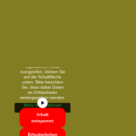
Sie sehen gerade einen
Platzhalterinhalt von
YouTube
. Um auf den
eigentlichen Inhalt
zuzugreifen, klicken Sie
auf die Schaltfläche
unten. Bitte beachten
Sie, dass dabei Daten
an Drittanbieter
weitergegeben werden.
Mehr Informationen
Inhalt
entsperren
Erforderlichen